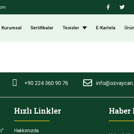
com
Kurumsal
Sertifikalar
Tesisler
E-Kartela
Ürün
+90 224 360 90 76
info@ozvaycan
Hızlı Linkler
Haber 
i”
Hakkımızda